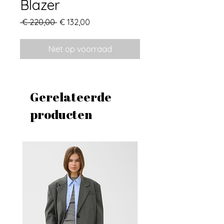
Blazer
Normale
Verkoopprijs
 € 220,00 
€ 132,00
prijs
Niet op voorraad
Gerelateerde
producten