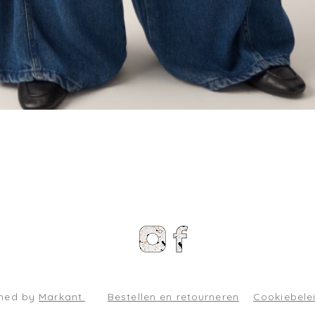
Snel overzicht
gned by
Markant.
Bestellen en retourneren
Cookiebele