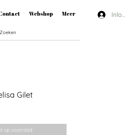
Contact
Webshop
Meer
Inlogge
isa Gilet
et op voorraad