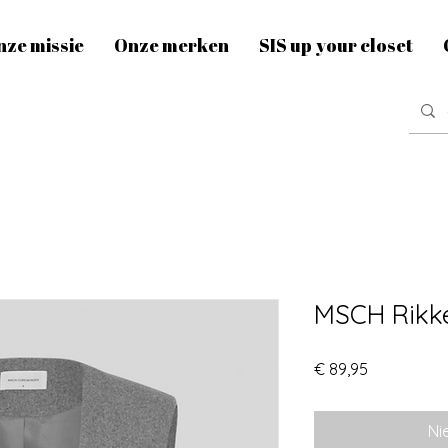
nze missie
Onze merken
SIS up your closet
MSCH Rikkel
Prijs
€ 89,95
Ni