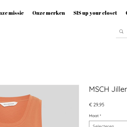
nze missie
Onze merken
SIS up your closet
MSCH Jille
Prijs
€ 29,95
Maat
*
Selecteren