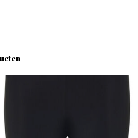
ucten