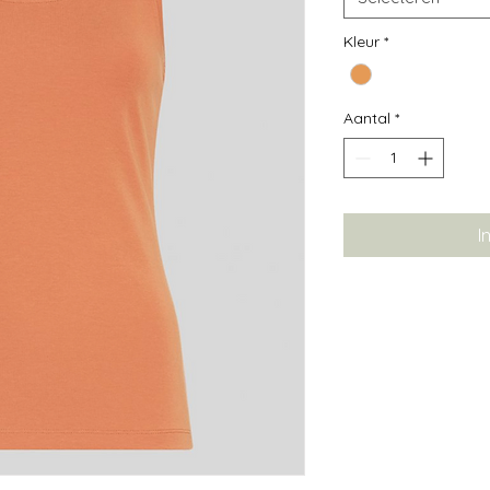
Kleur
*
Aantal
*
I