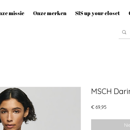
nze missie
Onze merken
SIS up your closet
MSCH Dari
Prijs
€ 69,95
Ni