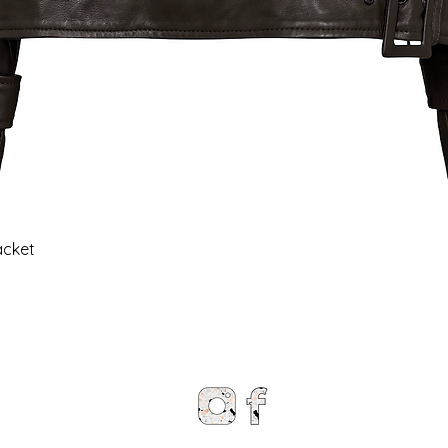
Snel overzicht
acket