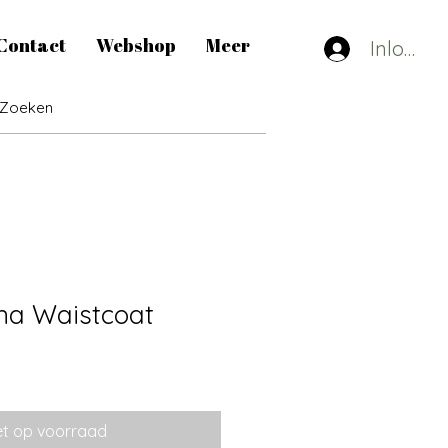
Contact
Webshop
Meer
Inlogge
na Waistcoat
et op voorraad