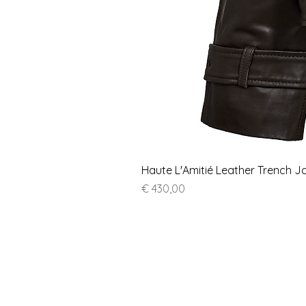
Haute L'Amitié Leather Trench J
Prijs
€ 430,00