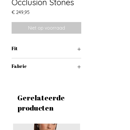
Occlusion Stones
Prijs
€ 249,95
Niet op voorraad
Fit
Full Lenght Balloon
Fabric
80% Cotton 20% Recycled Cotton
Gerelateerde
producten