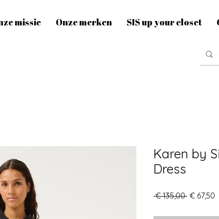
nze missie
Onze merken
SIS up your closet
Karen by S
Dress
Normale
V
 € 135,00 
€ 67,50
prijs