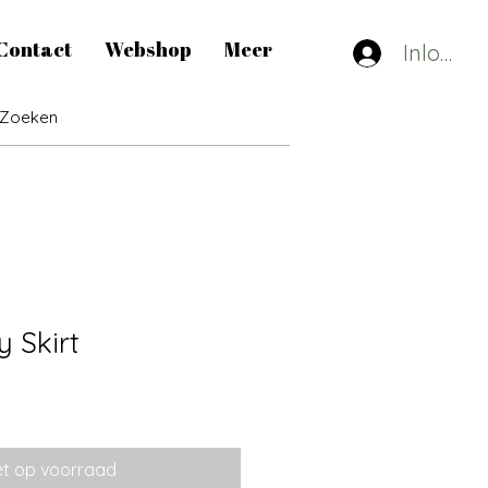
Contact
Webshop
Meer
Inlogge
y Skirt
erkoopprijs
et op voorraad