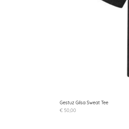
Gestuz Gilsa Sweat Tee
Prijs
€ 50,00