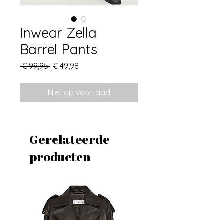
Inwear Zella
Barrel Pants
Normale
Verkoopprijs
 € 99,95 
€ 49,98
prijs
Niet op voorraad
Gerelateerde
producten