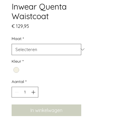
Inwear Quenta
Waistcoat
Prijs
€ 129,95
Maat
*
Kleur
*
Aantal
*
In winkelwagen