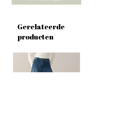
Gerelateerde
producten
Lois Aerea
Lois Marlene