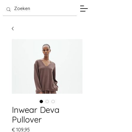
SIS Hasselt
Inwear Deva
Pullover
Prijs
€ 109,95