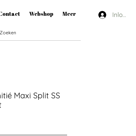
Contact
Webshop
Meer
Inlogge
tié Maxi Split SS
t