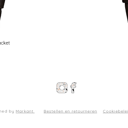
Snel overzicht
acket
gned by
Markant.
Bestellen en retourneren
Cookiebele