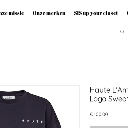
nze missie
Onze merken
SIS up your closet
Haute L'Ami
Logo Swea
Prijs
€ 100,00