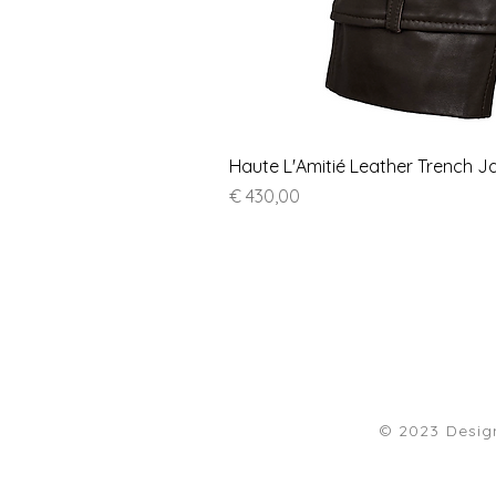
Haute L'Amitié Leather Trench J
Prijs
€ 430,00
© 2023 Desi