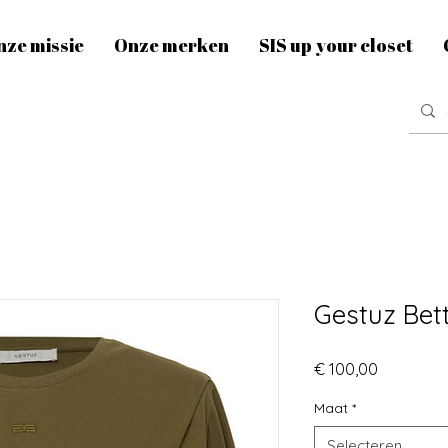
nze missie
Onze merken
SIS up your closet
Gestuz Bet
Prijs
€ 100,00
Maat
*
Selecteren