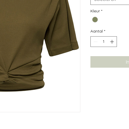
Kleur
*
Aantal
*
I