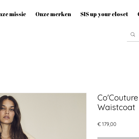
nze missie
Onze merken
SIS up your closet
Co'Couture
Waistcoat
Prijs
€ 179,00