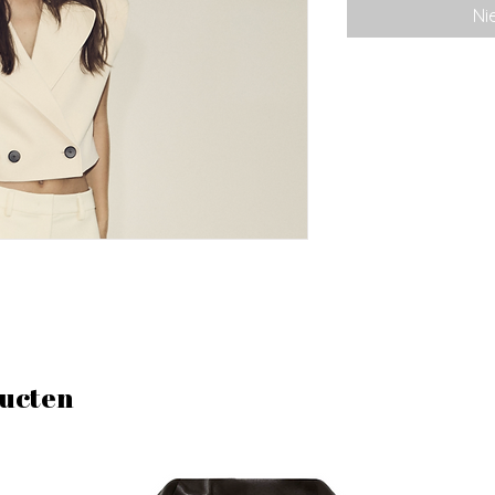
Ni
ucten