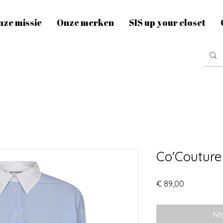
nze missie
Onze merken
SIS up your closet
Co'Couture 
Prijs
€ 89,00
Ni