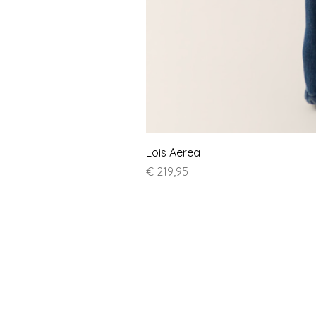
Lois Aerea
Prijs
€ 219,95