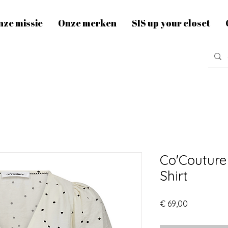
nze missie
Onze merken
SIS up your closet
Co'Couture
Shirt
Prijs
€ 69,00