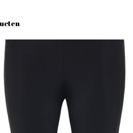
ucten