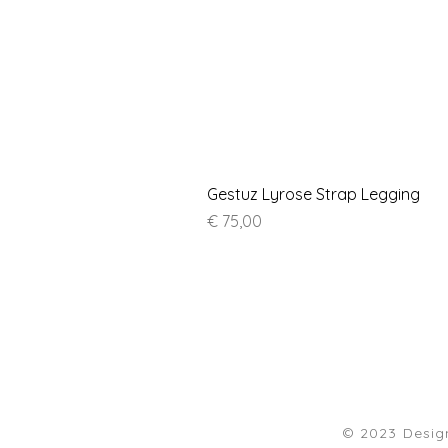
Gestuz Lyrose Strap Legging
Prijs
€ 75,00
© 2023 Desi