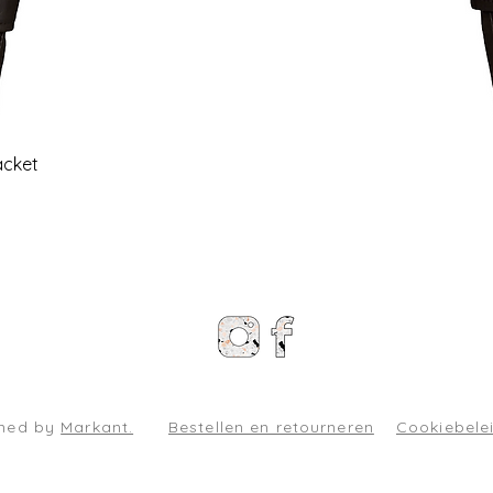
Snel overzicht
acket
gned by
Markant.
Bestellen en retourneren
Cookiebele