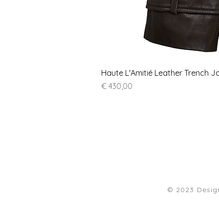
Haute L'Amitié Leather Trench J
Prijs
€ 430,00
© 2023 Desi