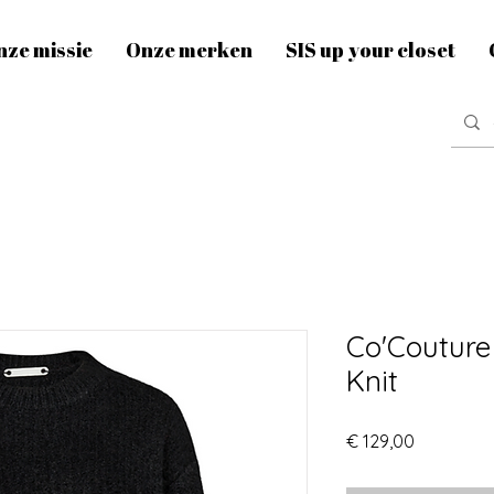
nze missie
Onze merken
SIS up your closet
Co'Couture 
Knit
Prijs
€ 129,00