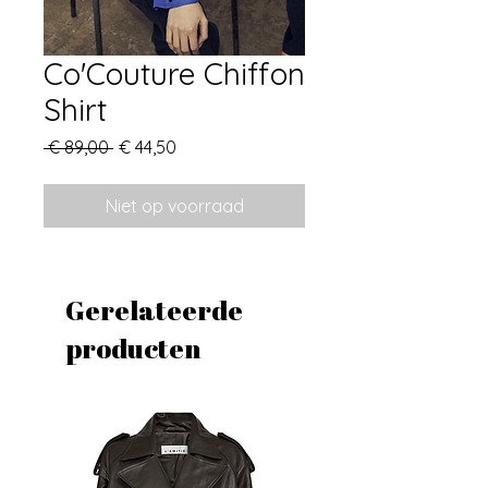
Co'Couture Chiffon
Shirt
Normale
Verkoopprijs
 € 89,00 
€ 44,50
prijs
Niet op voorraad
Gerelateerde
producten