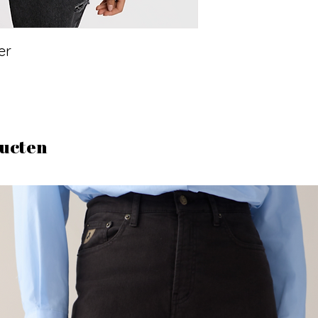
er
ucten