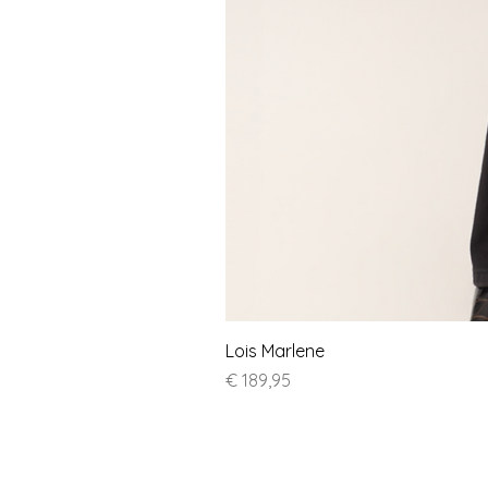
Lois Marlene
Prijs
€ 189,95