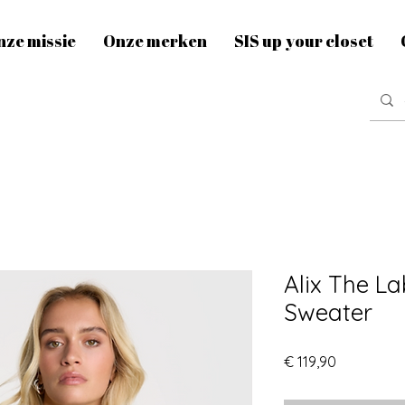
nze missie
Onze merken
SIS up your closet
Alix The La
Sweater
Prijs
€ 119,90