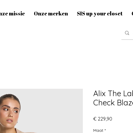
nze missie
Onze merken
SIS up your closet
Alix The L
Check Blaz
Prijs
€ 229,90
Maat
*