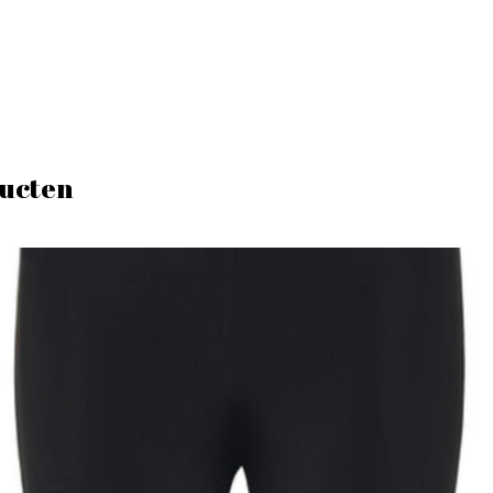
ucten