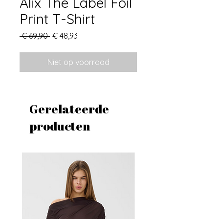
Alix The Label Foil
Print T-Shirt
Normale
Verkoopprijs
 € 69,90 
€ 48,93
prijs
Niet op voorraad
Gerelateerde
producten