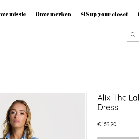
nze missie
Onze merken
SIS up your closet
Alix The La
Dress
Prijs
€ 159,90