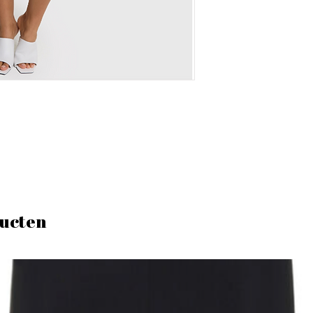
ucten