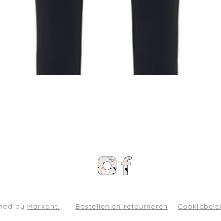
Snel overzicht
gned by
Markant.
Bestellen en retourneren
Cookiebele