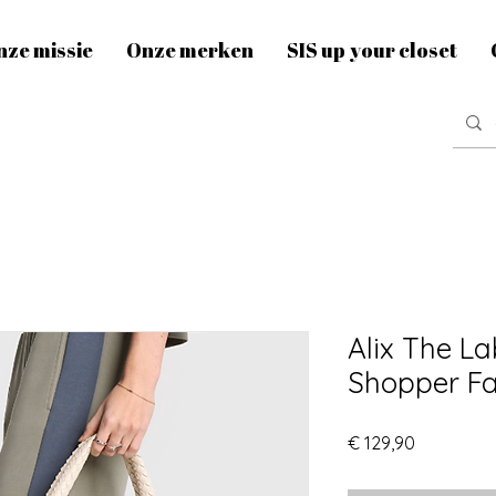
nze missie
Onze merken
SIS up your closet
Alix The La
Shopper Fa
Prijs
€ 129,90