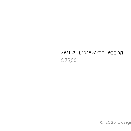
Gestuz Lyrose Strap Legging
Prijs
€ 75,00
© 2023 Desi