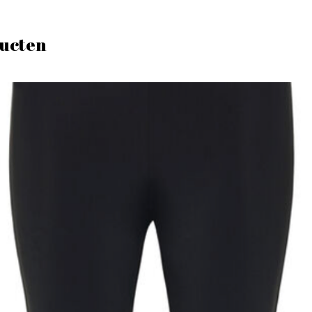
ucten