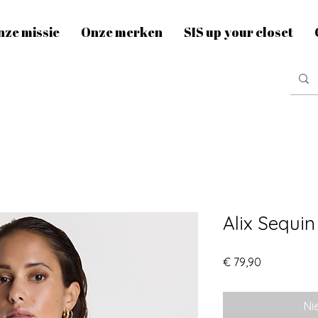
nze missie
Onze merken
SIS up your closet
Alix Sequin
Prijs
€ 79,90
Ni